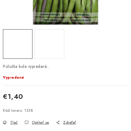
KRMIVÁ
INÉ
ARANŽMÁNY
ZÁHRADA
NÁRADIE V AKCII
Položka bola vypredaná…
DEKORÁCIE
Vypredané
TRÁVA ZÁHRADNÁ
€1,40
Jednotková cena:
AI ZÁHRADNÍK
Kód tovaru:
1338
Send
PORADŇA
Tlač
Opýtať sa
Zdieľať
Powered by chaterimo