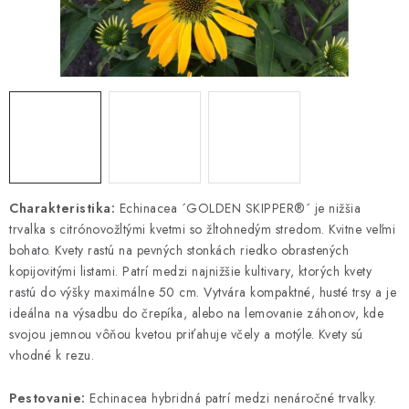
KRMIVÁ
INÉ
ARANŽMÁNY
ZÁHRADA
NÁRADIE V AKCII
Charakteristika:
Echinacea ´GOLDEN SKIPPER®´ je nižšia
trvalka s citrónovožltými kvetmi so žltohnedým stredom. Kvitne veľmi
DEKORÁCIE
bohato. Kvety rastú na pevných stonkách riedko obrastených
kopijovitými listami. Patrí medzi najnižšie kultivary, ktorých kvety
TRÁVA ZÁHRADNÁ
rastú do výšky maximálne 50 cm. Vytvára kompaktné, husté trsy a je
ideálna na výsadbu do črepíka, alebo na lemovanie záhonov, kde
AI ZÁHRADNÍK
svojou jemnou vôňou kvetou priťahuje včely a motýle. Kvety sú
vhodné k rezu.
PORADŇA
Pestovanie:
Echinacea hybridná patrí medzi nenáročné trvalky.