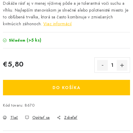
Dokáže rásť aj v menej výživnej pôde a je tolerantná voči suchu a
OBCHODNÉ PODMIENKY
vlhku. Najlepším stanoviskom je slnečné alebo polotienisté miesto. Je
to obľúbená trvalka, ktorá sa často kombinuje v zmiešaných
KONTAKTY
kvitnúcich záhonoch.
Viac informácií
Obchodné podmienky
Podmienky ochrany osobných údajov
(>5 ks)
Skladom
€5,80
Jednotková cena:
Send
Powered by chaterimo
DO KOŠÍKA
Kód tovaru:
8670
Tlač
Opýtať sa
Zdieľať