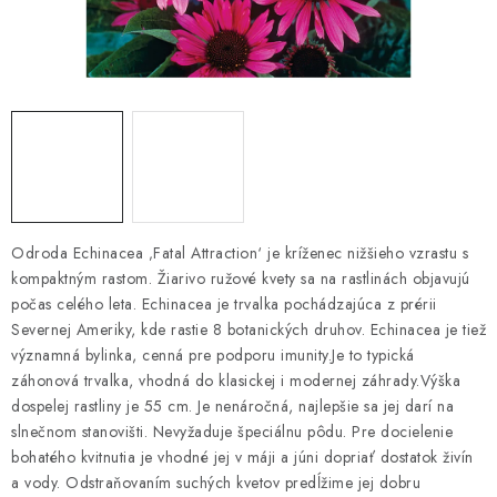
KRMIVÁ
INÉ
ARANŽMÁNY
ZÁHRADA
NÁRADIE V AKCII
Odroda Echinacea ‚Fatal Attraction‘ je kríženec nižšieho vzrastu s
kompaktným rastom. Žiarivo ružové kvety sa na rastlinách objavujú
DEKORÁCIE
počas celého leta. Echinacea je trvalka pochádzajúca z prérii
Severnej Ameriky, kde rastie 8 botanických druhov. Echinacea je tiež
TRÁVA ZÁHRADNÁ
významná bylinka, cenná pre podporu imunity.Je to typická
záhonová trvalka, vhodná do klasickej i modernej záhrady.Výška
AI ZÁHRADNÍK
dospelej rastliny je 55 cm. Je nenáročná, najlepšie sa jej darí na
slnečnom stanovišti. Nevyžaduje špeciálnu pôdu. Pre docielenie
bohatého kvitnutia je vhodné jej v máji a júni dopriať dostatok živín
PORADŇA
a vody. Odstraňovaním suchých kvetov predĺžime jej dobru