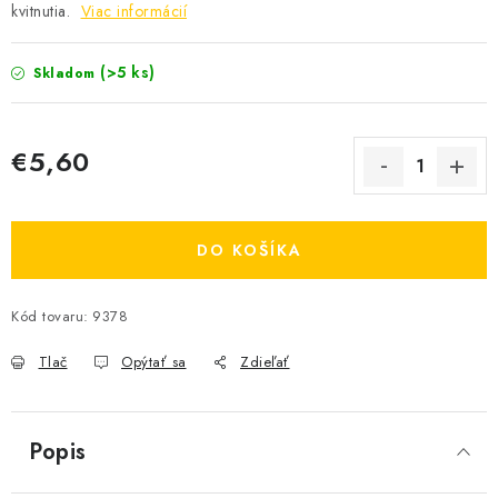
kvitnutia.
Viac informácií
OBCHODNÉ PODMIENKY
(>5 ks)
Skladom
KONTAKTY
Obchodné podmienky
Podmienky ochrany osobných údajov
€5,60
Jednotková cena:
Send
DO KOŠÍKA
Powered by chaterimo
Kód tovaru:
9378
Tlač
Opýtať sa
Zdieľať
Popis