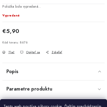
OBCHODNÉ PODMIENKY
Položka bola vypredaná…
Vypredané
KONTAKTY
Send
€5,90
Obchodné podmienky
Podmienky ochrany osobných údajov
Jednotková cena:
Powered by chaterimo
Kód tovaru:
8676
Tlač
Opýtať sa
Zdieľať
Popis
Parametre produktu
Diskusia
Tento web používa súbory cookie. Ďalším prechádzaním