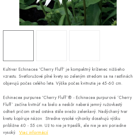
KRMIVÁ
INÉ
ARANŽMÁNY
ZÁHRADA
NÁRADIE V AKCII
Kultivar Echinacea 'Cherry Fluff' je kompaktný kríženec nižšieho
vzrastu. Svetloružové plné kvety so zeleným stredom sa na rastlinách
DEKORÁCIE
objavujú počas celého leta. Výška počas kvitnutia je 45-60 cm.
TRÁVA ZÁHRADNÁ
Echinacea purpurea 'Cherry Fluff´® - Echinacea purpurová ´Cherry
Fluff´ začína kvitnúť na bielo a neskôr naberá jemný ružovkastý
AI ZÁHRADNÍK
odtieň pričom stred ostáva stále sviežo zelenkavý. Nadýchaný tvar
kvetu kopíruje názov. Stredne vysoké výhonky dosahujú výšku
približne 40 - 55 cm. Už to nie je trpaslík, ale nie je ani poriadne
PORADŇA
vysoký.
Viac informácií