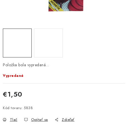
KRMIVÁ
INÉ
ARANŽMÁNY
ZÁHRADA
NÁRADIE V AKCII
Položka bola vypredaná…
DEKORÁCIE
Vypredané
TRÁVA ZÁHRADNÁ
€1,50
Jednotková cena:
AI ZÁHRADNÍK
Kód tovaru:
5838
Send
PORADŇA
Tlač
Opýtať sa
Zdieľať
Powered by chaterimo