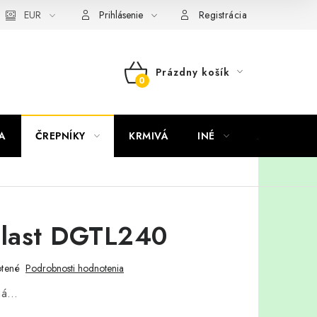
EUR
Prihlásenie
Registrácia
Prázdny košík
NÁKUPNÝ
KOŠÍK
A
ČREPNÍKY
KRMIVÁ
INÉ
ARANŽMÁ
plast DGTL240
tené
Podrobnosti hodnotenia
aná…