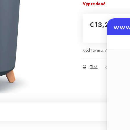
Vypredané
€13,20
www.
Jednotková cena:
Kód tovaru:
7449
Tlač
Opýtať sa