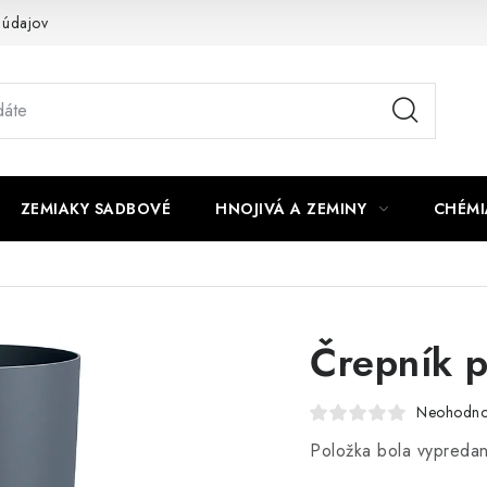
 údajov
ZEMIAKY SADBOVÉ
HNOJIVÁ A ZEMINY
CHÉMI
Črepník 
Neohodno
Položka bola vypred