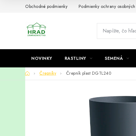
Prejsť
Obchodné podmienky
Podmienky ochrany osobných
na
obsah
NOVINKY
RASTLINY
SEMENÁ
Domov
Črepníky
Črepník plast DGTL240