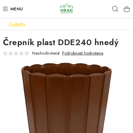
Prejsť
Hľad
www.zahradnictvohrad.sk - Chat
na
obsah
Črepníky
NOVINKY
Črepník plast DDE240 hnedý
RASTLINY
Neohodnotené
Podrobnosti hodnotenia
SEMENÁ
ZEMIAKY SADBOVÉ
HNOJIVÁ A ZEMINY
CHÉMIA
ČREPNÍKY