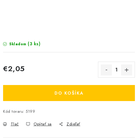
KRMIVÁ
INÉ
ARANŽMÁNY
(3 ks)
Skladom
ZÁHRADA
NÁRADIE V AKCII
€2,05
Jednotková cena:
DEKORÁCIE
DO KOŠÍKA
TRÁVA ZÁHRADNÁ
Kód tovaru:
5199
AI ZÁHRADNÍK
Send
Tlač
Opýtať sa
Zdieľať
PORADŇA
Powered by chaterimo