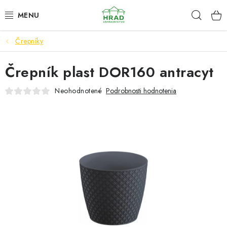
Prejsť
Hľad
www.zahradnictvohrad.sk - Chat
na
obsah
Črepníky
NOVINKY
Črepník plast DOR160 antracyt
RASTLINY
Neohodnotené
Podrobnosti hodnotenia
SEMENÁ
ZEMIAKY SADBOVÉ
HNOJIVÁ A ZEMINY
CHÉMIA
ČREPNÍKY