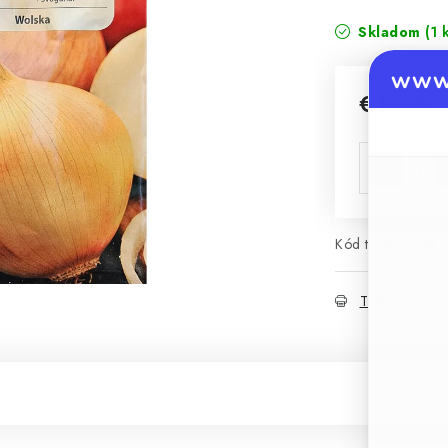
Skladom
(1 
www.
€1,25
Jednotková 
Kód tovaru:
393
Tlač
O