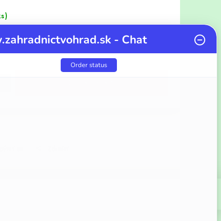
ks)
zahradnictvohrad.sk - Chat
cena:
Order status
DO KOŠÍKA
pýtať sa
Zdieľať