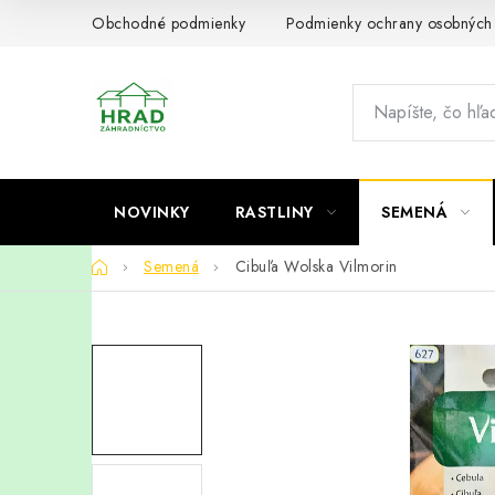
Prejsť
Obchodné podmienky
Podmienky ochrany osobných
na
obsah
NOVINKY
RASTLINY
SEMENÁ
Domov
Semená
Cibuľa Wolska Vilmorin