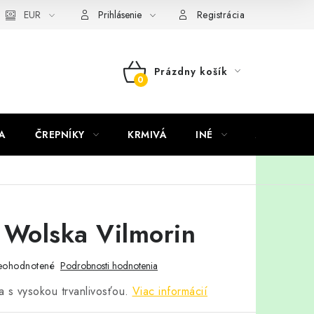
EUR
Prihlásenie
Registrácia
Prázdny košík
NÁKUPNÝ
KOŠÍK
A
ČREPNÍKY
KRMIVÁ
INÉ
ARANŽMÁ
 Wolska Vilmorin
eohodnotené
Podrobnosti hodnotenia
 s vysokou trvanlivosťou.
Viac informácií