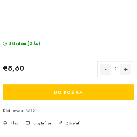
KRMIVÁ
INÉ
ARANŽMÁNY
(2 ks)
Skladom
ZÁHRADA
NÁRADIE V AKCII
€8,60
Jednotková cena:
DEKORÁCIE
DO KOŠÍKA
TRÁVA ZÁHRADNÁ
Kód tovaru:
6519
AI ZÁHRADNÍK
Send
Tlač
Opýtať sa
Zdieľať
PORADŇA
Powered by chaterimo