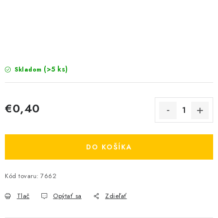
KRMIVÁ
INÉ
ARANŽMÁNY
(>5 ks)
Skladom
ZÁHRADA
NÁRADIE V AKCII
€0,40
Jednotková cena:
DEKORÁCIE
DO KOŠÍKA
TRÁVA ZÁHRADNÁ
Kód tovaru:
7662
AI ZÁHRADNÍK
Send
Tlač
Opýtať sa
Zdieľať
PORADŇA
Powered by chaterimo