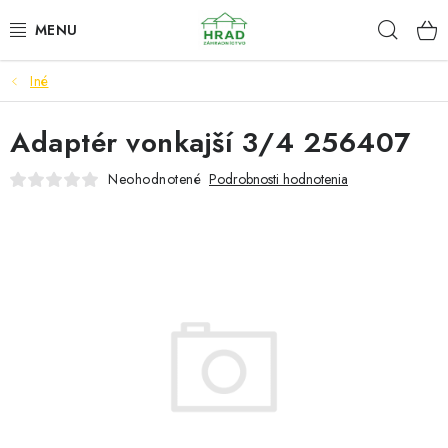
Prejsť
Hľad
www.zahradnictvohrad.sk - Chat
na
obsah
Iné
NOVINKY
Adaptér vonkajší 3/4 256407
RASTLINY
Neohodnotené
Podrobnosti hodnotenia
SEMENÁ
ZEMIAKY SADBOVÉ
HNOJIVÁ A ZEMINY
CHÉMIA
ČREPNÍKY